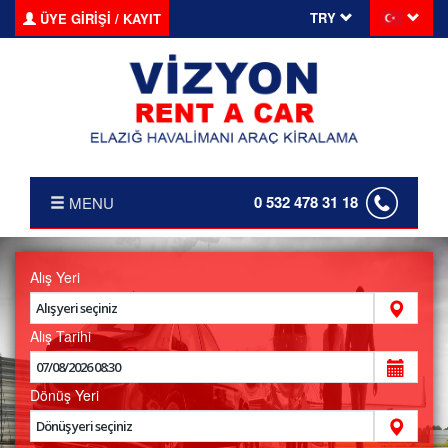
TRY
ÜYE GİRİŞİ / KAYIT
0 532 478 31 18
MENU
ANASAYFA
Alış Yeri
HAKKIMIZDA
FİYAT LİSTESİ
Alış Tarihi
TRANSFER
Dönüş Yeri
KIRALAMA KOŞULLARI
FILO KIRALAMA