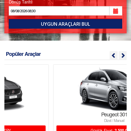
Dönüş Tarihi
S.S.S.
İLETİŞİM
Popüler Araçlar
Peugeot 301
Dizel / Manuel
Günlük Fiyat:
2,500.00
TRY