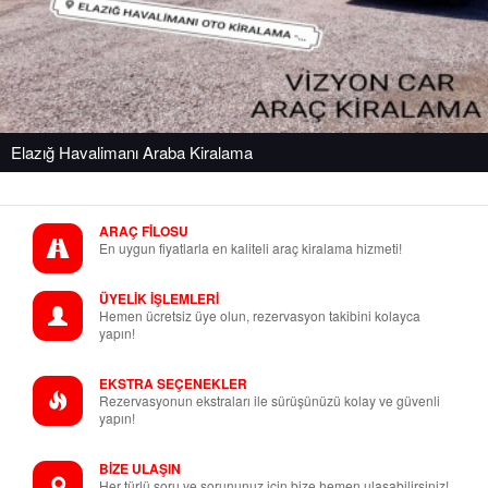
Elazığ Havalimanı Araba Kiralama
ARAÇ FİLOSU
En uygun fiyatlarla en kaliteli araç kiralama hizmeti!
ÜYELİK İŞLEMLERİ
Hemen ücretsiz üye olun, rezervasyon takibini kolayca
yapın!
EKSTRA SEÇENEKLER
Rezervasyonun ekstraları ile sürüşünüzü kolay ve güvenli
yapın!
BİZE ULAŞIN
Her türlü soru ve sorununuz için bize hemen ulaşabilirsiniz!