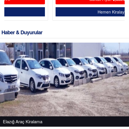
Hemen Kiralayın
Haber & Duyurular
Hyundai Tucson
Benzin / Otomatik
Günlük Fiyat:
4,000.00
TRY
Hemen Kiralayın
Elazığ Araç Kiralama